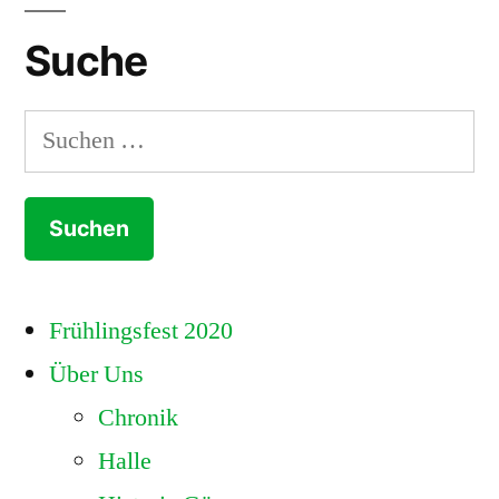
der
Beiträge
Suche
Suchen
nach:
Frühlingsfest 2020
Über Uns
Chronik
Halle