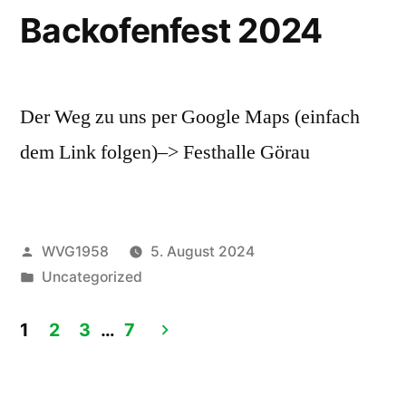
Backofenfest 2024
Der Weg zu uns per Google Maps (einfach
dem Link folgen)–> Festhalle Görau
Veröffentlicht
WVG1958
5. August 2024
von
Veröffentlicht
Uncategorized
unter
1
2
3
…
7
Seitennummerierung