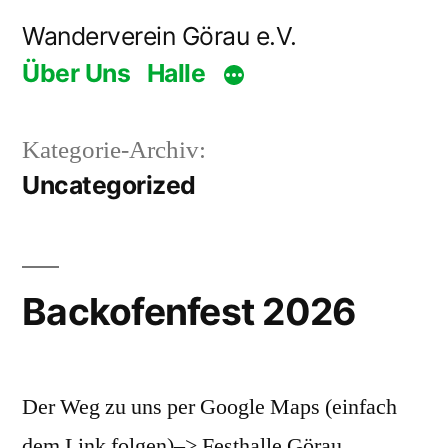
Zum
Wanderverein Görau e.V.
Inhalt
Über Uns
Halle
springen
Kategorie-Archiv:
Uncategorized
Backofenfest 2026
Der Weg zu uns per Google Maps (einfach
dem Link folgen)–> Festhalle Görau