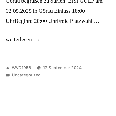
Görau begrüßen zu dürfen. EISI GULP am
02.05.2025 in Görau Einlass 18:00
UhrBeginn: 20:00 UhrFreie Platzwahl …
„Frühlingsfest
weiterlesen
2025
mit
Veröffentlicht
WVG1958
17. September 2024
Eisi
von
Veröffentlicht
Uncategorized
Gulp“
unter