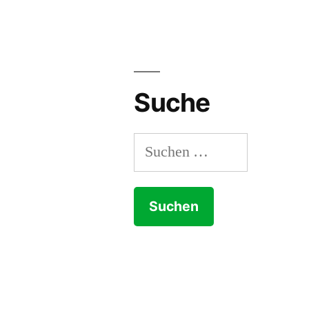
Seitennummerieru
der
Beiträge
Suche
Suchen
nach: