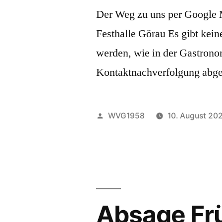
Der Weg zu uns per Google 
Festhalle Görau Es gibt kei
werden, wie in der Gastrono
Kontaktnachverfolgung abge
Veröffentlicht
WVG1958
10. August 20
von
Absage Fr