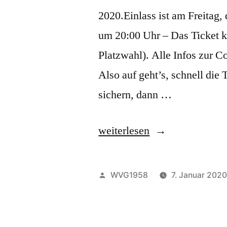
2020.Einlass ist am Freitag,
um 20:00 Uhr – Das Ticket k
Platzwahl). Alle Infos zur 
Also auf geht’s, schnell die
sichern, dann …
„Görauer
weiterlesen
Comedyabend
2020“
Veröffentlicht
WVG1958
7. Januar 202
von