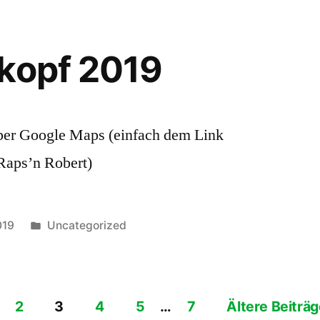
kopf 2019
per Google Maps (einfach dem Link
Raps’n Robert)
Veröffentlicht
019
Uncategorized
unter
2
3
4
5
…
7
Ältere Beiträ