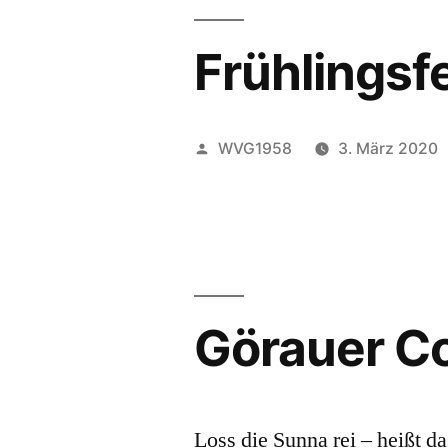
Frühlingsf
Veröffentlicht
WVG1958
3. März 2020
von
Görauer 
Loss die Sunna rei – heißt