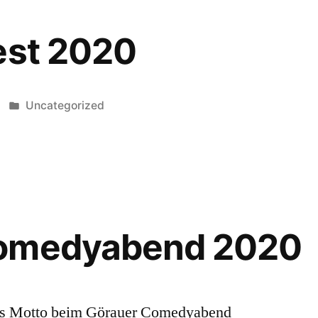
est 2020
Veröffentlicht
Uncategorized
unter
Comedyabend 2020
 das Motto beim Görauer Comedyabend