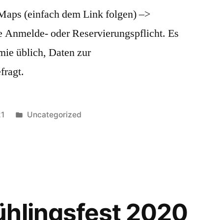
Maps (einfach dem Link folgen) –>
ne Anmelde- oder Reservierungspflicht. Es
mie üblich, Daten zur
fragt.
Veröffentlicht
21
Uncategorized
unter
ühlingsfest 2020