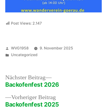
Post Views:
2.147
Veröffentlicht
WVG1958
9. November 2025
von
Veröffentlicht
Uncategorized
unter
Nächster
Nächster Beitrag
Beitrag:
Backofenfest 2026
Beitragsnavigation
Vorheriger
Vorheriger Beitrag
Beitrag:
Backofenfest 2025