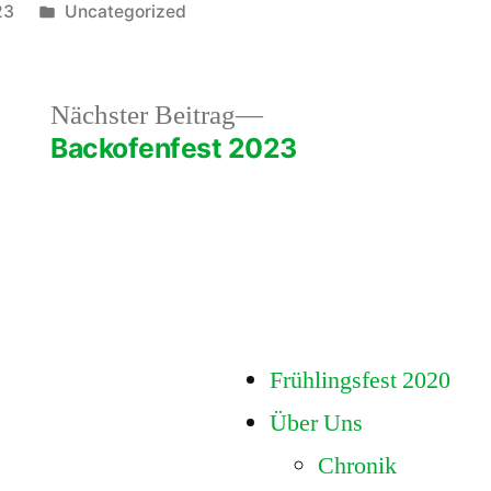
Veröffentlicht
23
Uncategorized
unter
heriger
Nächster
Nächster Beitrag
rag:
Beitrag:
Backofenfest 2023
Frühlingsfest 2020
Über Uns
Chronik