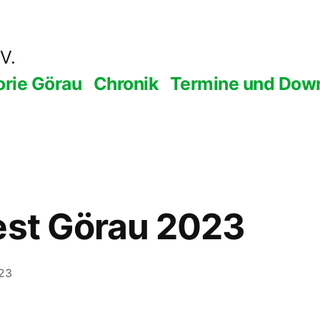
V.
orie Görau
Chronik
Termine und Dow
est Görau 2023
023