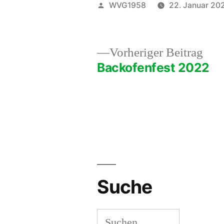
Veröffentlicht
WVG1958
22. Januar 20
von
Vor
Vorheriger Beitrag
Beit
Backofenfest 2022
Beitragsnavigation
Suche
Suchen