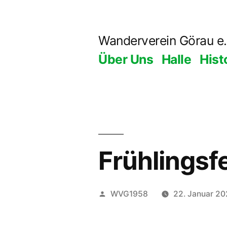
Zum
Inhalt
Wanderverein Görau e.
springen
Über Uns
Halle
Hist
Frühlingsf
Veröffentlicht
WVG1958
22. Januar 2
von